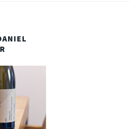
DANIEL
ER